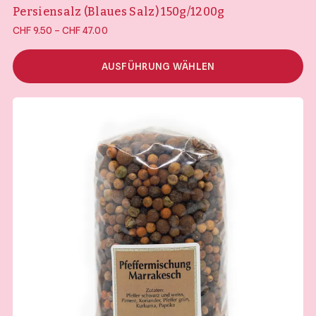
Persiensalz (Blaues Salz) 150g/1200g
Preisspanne:
–
CHF
9.50
CHF
47.00
CHF 9.50 bis
CHF 47.00
AUSFÜHRUNG WÄHLEN