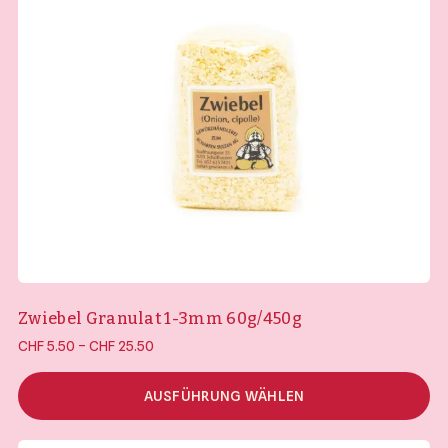
Zwiebel Granulat 1-3mm 60g/450g
Preisspanne:
–
CHF
5.50
CHF
25.50
CHF 5.50 bis
CHF 25.50
AUSFÜHRUNG WÄHLEN