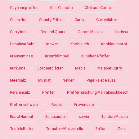
Cayennepfeffer
Chili Chipotle
Chili con Carne
China Hot
County-Frites
Curry
Curryblätter
Curry India
Dip-und Quark
Garam Masala
Harissa
Himalaya Salz
Ingwer
Knoblauch
Knoblauchbrot
Krauseminze
Kreuzkümmel
Kubeben Pfeffer
Kurkuma
Lorbeerblätter
Macis
Malabar Curry
Meersalz
Muskat
Nelken
Paprika edelsüss
Persiensalz
Pfeffer
Pfeffermischung Marrakeschkesch
Pfeffer schwarz
Poulet
Provencale
Ras el Hanout
Salatsaucen
stevia
Tandori Masala
TeufelsButter
Tomaten-Mozzarella
Za'tar
Zimt