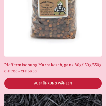
Pfeffermischung Marrakesch, ganz 80g/150g/550g
Preisspanne:
–
CHF
7.80
CHF
38.50
CHF 7.80 bis
CHF 38.50
AUSFÜHRUNG WÄHLEN