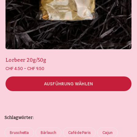
Lorbeer 20g/50g
Preisspanne:
–
CHF
4.50
CHF
9.50
CHF 4.50 bis
CHF 9.50
AUSFÜHRUNG WÄHLEN
Schlagwörter:
Bruschetta
Bärlauch
Café de Paris
Cajun