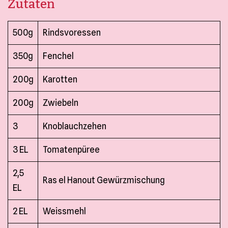
Zutaten
Kontakt
500g
Rindsvoressen
350g
Fenchel
Mein Konto
Merkliste
200g
Karotten
Bestellungen und Rücksendungen
Allgemeine Geschäftsbedingungen
200g
Zwiebeln
Datenschutzerklärung
3
Knoblauchzehen
Impressum
3 EL
Tomatenpüree
2,5
Ras el Hanout Gewürzmischung
EL
2 EL
Weissmehl