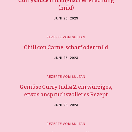
Currysauce mit Englischer Mischung
(mild)
Kontakt
JUNI 26, 2023
Mein Konto
REZEPTE VOM SULTAN
Merkliste
Chili con Carne, scharf oder mild
Bestellungen und Rücksendungen
Allgemeine Geschäftsbedingungen
JUNI 26, 2023
Datenschutzerklärung
Impressum
REZEPTE VOM SULTAN
Gemüse Curry India 2. ein würziges,
etwas anspruchsvolleres Rezept
JUNI 26, 2023
REZEPTE VOM SULTAN