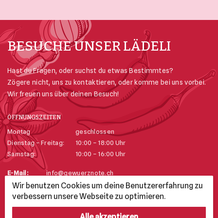
BESUCHE UNSER LÄDELI
Hast du Fragen, oder suchst du etwas Bestimmtes?
Zögere nicht, uns zu kontaktieren, oder komme bei uns vorbei.
Wir freuen uns über deinen Besuch!
ÖFFNUNGSZEITEN
Montag
geschlossen
Dienstag – Freitag:
10:00 – 18:00 Uhr
Samstag:
10:00 – 16:00 Uhr
E-Mail:
info@gewuerznote.ch
Telefon:
+41 52 625 74 23
Wir benutzen Cookies um deine Benutzererfahrung zu
Adresse:
Stadthausgasse 25, 8200 Schaffhausen
verbessern unsere Webseite zu optimieren.
Alle akzeptieren