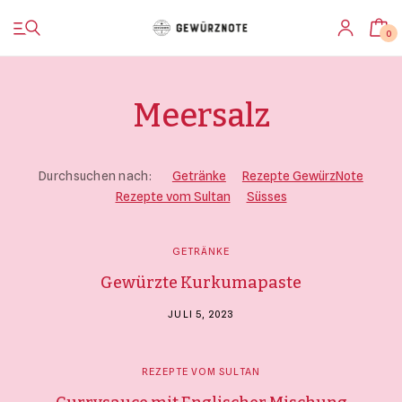
0
Meersalz
Startseite
Durchsuchen nach:
Getränke
Rezepte GewürzNote
Rezepte vom Sultan
Süsses
Shop
GETRÄNKE
Bistro
Gewürzte Kurkumapaste
Blog & Rezepte
JULI 5, 2023
Impressionen
REZEPTE VOM SULTAN
Über uns