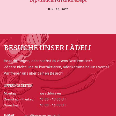
Dip-Saucen Grundrezept
JUNI 26, 2023
Kontakt
Mein Konto
Merkliste
Bestellungen und Rücksendungen
BESUCHE UNSER LÄDELI
Allgemeine Geschäftsbedingungen
Datenschutzerklärung
Hast du Fragen, oder suchst du etwas Bestimmtes?
Impressum
Zögere nicht, uns zu kontaktieren, oder komme bei uns vorbei.
Wir freuen uns über deinen Besuch!
ÖFFNUNGSZEITEN
Montag
geschlossen
Dienstag – Freitag:
10:00 – 18:00 Uhr
Samstag:
10:00 – 16:00 Uhr
E-Mail:
info@gewuerznote.ch