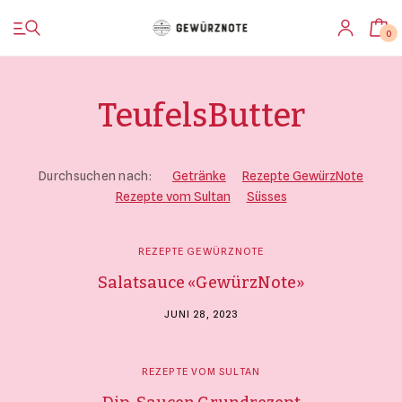
0
TeufelsButter
Startseite
Durchsuchen nach:
Getränke
Rezepte GewürzNote
Rezepte vom Sultan
Süsses
Shop
REZEPTE GEWÜRZNOTE
Bistro
Salatsauce «GewürzNote»
Blog & Rezepte
JUNI 28, 2023
Impressionen
REZEPTE VOM SULTAN
Über uns