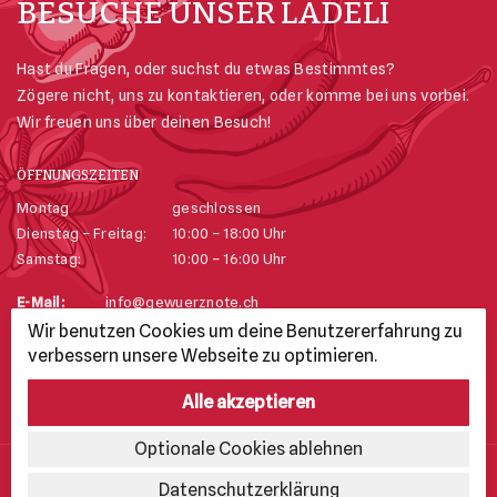
BESUCHE UNSER LÄDELI
Hast du Fragen, oder suchst du etwas Bestimmtes?
Zögere nicht, uns zu kontaktieren, oder komme bei uns vorbei.
Wir freuen uns über deinen Besuch!
ÖFFNUNGSZEITEN
Montag
geschlossen
Dienstag – Freitag:
10:00 – 18:00 Uhr
Samstag:
10:00 – 16:00 Uhr
E-Mail:
info@gewuerznote.ch
Telefon:
+41 52 625 74 23
Wir benutzen Cookies um deine Benutzererfahrung zu
Adresse:
Stadthausgasse 25, 8200 Schaffhausen
verbessern unsere Webseite zu optimieren.
Alle akzeptieren
Optionale Cookies ablehnen
Copyright © Kolarski’s Gewürznote GmbH
Datenschutzerklärung