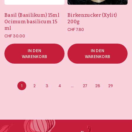
Basil (Basilikum) 15ml
Birkenzucker (Xylit)
Ocimum basilicum 15
200g
ml
CHF
7.80
CHF
30.00
IN DEN
IN DEN
WARENKORB
WARENKORB
1
2
3
4
…
27
28
29