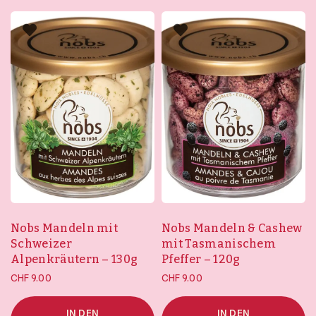
Nobs Mandeln & Cashew
Nobs Mandeln mit
mit Tasmanischem
Schweizer
Pfeffer – 120g
Alpenkräutern – 130g
CHF
9.00
CHF
9.00
IN DEN
IN DEN