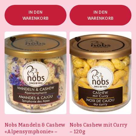
IN DEN
IN DEN
WARENKORB
WARENKORB
Nobs Mandeln & Cashew
Nobs Cashew mit Curry
«Alpensymphonie» –
– 120g