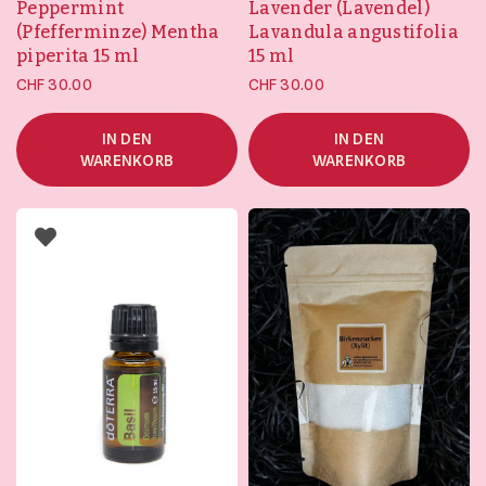
Peppermint
Lavender (Lavendel)
(Pfefferminze) Mentha
Lavandula angustifolia
piperita 15 ml
15 ml
CHF
30.00
CHF
30.00
IN DEN
IN DEN
WARENKORB
WARENKORB