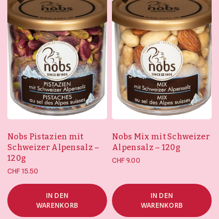
Kontakt
Mein Konto
Merkliste
Bestellungen und Rücksendungen
Allgemeine Geschäftsbedingungen
Datenschutzerklärung
Impressum
Nobs Mix mit Schweizer
Nobs Pistazien mit
Alpensalz – 120g
Schweizer Alpensalz –
120g
CHF
9.00
CHF
15.50
IN DEN
IN DEN
WARENKORB
WARENKORB