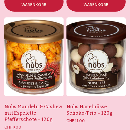
WARENKORB
WARENKORB
Nobs Mandeln & Cashew
Nobs Haselnüsse
mit Espelette
Schoko-Trio – 120g
Pfefferschote – 120g
CHF
11.00
CHF
9.00