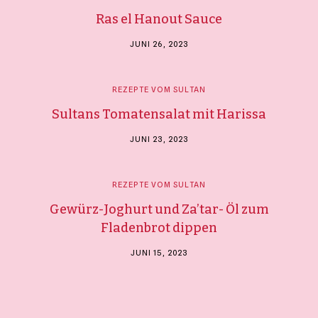
Ras el Hanout Sauce
Kontakt
JUNI 26, 2023
Mein Konto
REZEPTE VOM SULTAN
Merkliste
Sultans Tomatensalat mit Harissa
Bestellungen und Rücksendungen
Allgemeine Geschäftsbedingungen
JUNI 23, 2023
Datenschutzerklärung
Impressum
REZEPTE VOM SULTAN
Gewürz-Joghurt und Za’tar- Öl zum
Fladenbrot dippen
JUNI 15, 2023