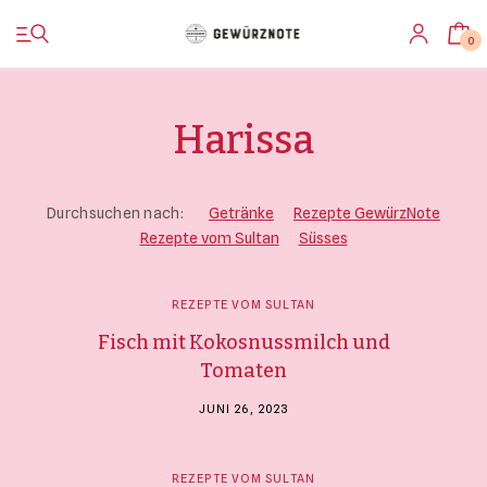
0
Harissa
Startseite
Durchsuchen nach:
Getränke
Rezepte GewürzNote
Rezepte vom Sultan
Süsses
Shop
REZEPTE VOM SULTAN
Bistro
Fisch mit Kokosnussmilch und
Tomaten
Blog & Rezepte
JUNI 26, 2023
Impressionen
REZEPTE VOM SULTAN
Über uns