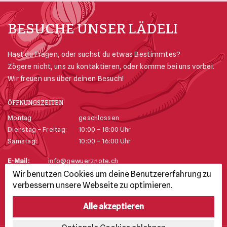
BESUCHE UNSER LÄDELI
Hast du Fragen, oder suchst du etwas Bestimmtes?
Zögere nicht, uns zu kontaktieren, oder komme bei uns vorbei.
Wir freuen uns über deinen Besuch!
ÖFFNUNGSZEITEN
Montag
geschlossen
Dienstag – Freitag:
10:00 – 18:00 Uhr
Samstag:
10:00 – 16:00 Uhr
E-Mail:
info@gewuerznote.ch
Telefon:
+41 52 625 74 23
Wir benutzen Cookies um deine Benutzererfahrung zu
Adresse:
Stadthausgasse 25, 8200 Schaffhausen
verbessern unsere Webseite zu optimieren.
Alle akzeptieren