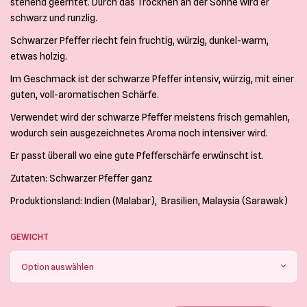
CHF 25.00
stehend geerntet. Durch das Trocknen an der Sonne wird er
schwarz und runzlig.
Schwarzer Pfeffer riecht fein fruchtig, würzig, dunkel-warm,
etwas holzig.
Im Geschmack ist der schwarze Pfeffer intensiv, würzig, mit einer
guten, voll-aromatischen Schärfe.
Verwendet wird der schwarze Pfeffer meistens frisch gemahlen,
wodurch sein ausgezeichnetes Aroma noch intensiver wird.
Er passt überall wo eine gute Pfefferschärfe erwünscht ist.
Zutaten: Schwarzer Pfeffer ganz
Produktionsland: Indien (Malabar), Brasilien, Malaysia (Sarawak)
GEWICHT