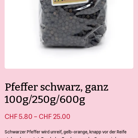
Kontakt
Mein Konto
Merkliste
Bestellungen und Rücksendungen
Allgemeine Geschäftsbedingungen
Datenschutzerklärung
Impressum
Pfeffer schwarz, ganz
100g/250g/600g
Preisspanne:
–
CHF
5.80
CHF
25.00
CHF 5.80 bis
Schwarzer Pfeffer wird unreif, gelb-orange, knapp vor der Reife