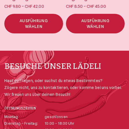
Preisspanne:
Preisspanne:
–
–
CHF
9.80
CHF
42.00
CHF
8.50
CHF
45.00
CHF 9.80 bis
CHF 8.50 bis
CHF 42.00
CHF 45.00
AUSFÜHRUNG
AUSFÜHRUNG
WÄHLEN
WÄHLEN
BESUCHE UNSER LÄDELI
Hast du Fragen, oder suchst du etwas Bestimmtes?
Zögere nicht, uns zu kontaktieren, oder komme bei uns vorbei.
Wir freuen uns über deinen Besuch!
ÖFFNUNGSZEITEN
Montag
geschlossen
Dienstag – Freitag:
10:00 – 18:00 Uhr