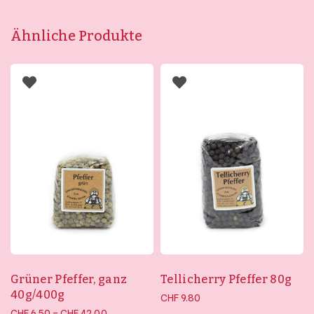
Ähnliche Produkte
Grüner Pfeffer, ganz
Tellicherry Pfeffer 80g
40g/400g
CHF
9.80
Preisspanne:
–
CHF
6.50
CHF
42.00