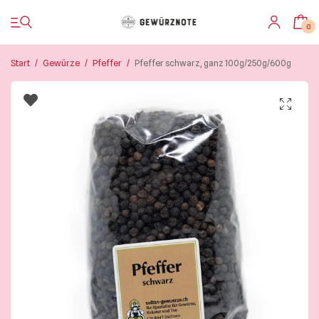
0
Start
/
Gewürze
/
Pfeffer
/
Pfeffer schwarz, ganz 100g/250g/600g
Startseite
Shop
Bistro
Blog & Rezepte
Impressionen
Über uns