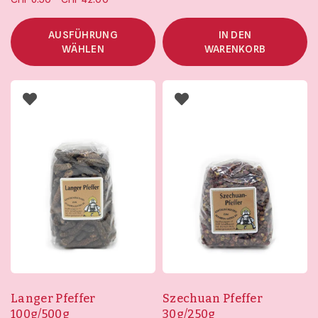
CHF 6.50 bis
CHF 42.00
AUSFÜHRUNG
IN DEN
WÄHLEN
WARENKORB
Langer Pfeffer
Szechuan Pfeffer
100g/500g
30g/250g