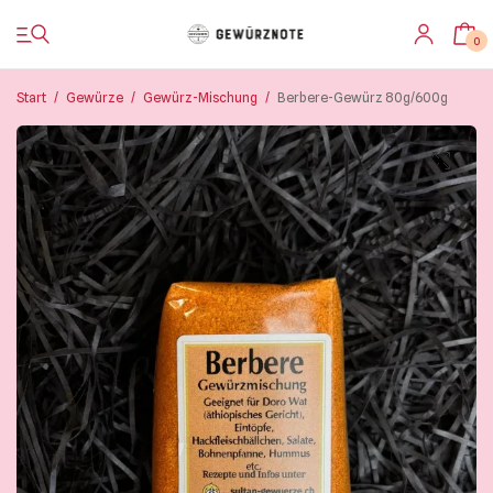
0
Start
/
Gewürze
/
Gewürz-Mischung
/
Berbere-Gewürz 80g/600g
Startseite
Shop
Bistro
Blog & Rezepte
Impressionen
Über uns