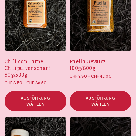
Chili con Carne
Paella Gewürz
Chilipulver scharf
100g/600g
80g/500g
Preisspanne:
–
CHF
9.80
CHF
42.00
Preisspanne:
CHF 9.80 bis
–
CHF
8.50
CHF
36.50
CHF 8.50 bis
CHF 42.00
CHF 36.50
AUSFÜHRUNG
AUSFÜHRUNG
WÄHLEN
WÄHLEN