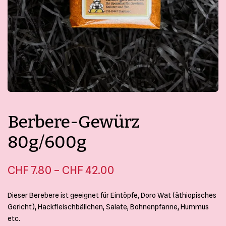
Kontakt
Mein Konto
Merkliste
Bestellungen und Rücksendungen
Allgemeine Geschäftsbedingungen
Datenschutzerklärung
Berbere-Gewürz
Impressum
80g/600g
Preisspanne:
–
CHF
7.80
CHF
42.00
CHF 7.80 bis
Dieser Berebere ist geeignet für Eintöpfe, Doro Wat (äthiopisches
CHF 42.00
Gericht), Hackfleischbällchen, Salate, Bohnenpfanne, Hummus
etc.