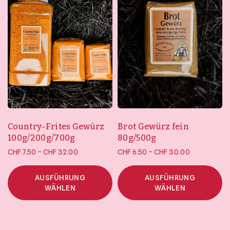
Country-Frites Gewürz
Brot Gewürz fein
100g/200g/700g
80g/500g
Preisspanne:
Preisspanne
–
–
CHF
7.50
CHF
32.00
CHF
6.50
CHF
30.00
CHF 7.50 bis
CHF 6.50 bis
CHF 32.00
CHF 30.00
AUSFÜHRUNG
AUSFÜHRUNG
WÄHLEN
WÄHLEN