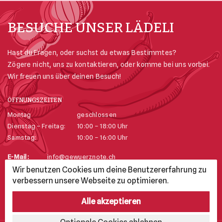
BESUCHE UNSER LÄDELI
Hast du Fragen, oder suchst du etwas Bestimmtes?
Zögere nicht, uns zu kontaktieren, oder komme bei uns vorbei.
Wir freuen uns über deinen Besuch!
ÖFFNUNGSZEITEN
Montag
geschlossen
Dienstag – Freitag:
10:00 – 18:00 Uhr
Samstag:
10:00 – 16:00 Uhr
E-Mail:
info@gewuerznote.ch
Telefon:
+41 52 625 74 23
Wir benutzen Cookies um deine Benutzererfahrung zu
Adresse:
Stadthausgasse 25, 8200 Schaffhausen
verbessern unsere Webseite zu optimieren.
Alle akzeptieren