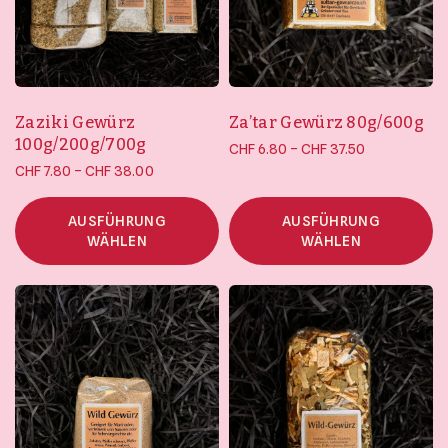
Zaziki Gewürz
Za’tar Gewürz 80g/600g
100g/200g/700g
Preisspanne:
–
CHF
6.80
CHF
37.50
Preisspanne:
CHF 6.80 bis
–
CHF
7.80
CHF
38.00
CHF 7.80 bis
CHF 37.50
CHF 38.00
AUSFÜHRUNG
AUSFÜHRUNG
WÄHLEN
WÄHLEN