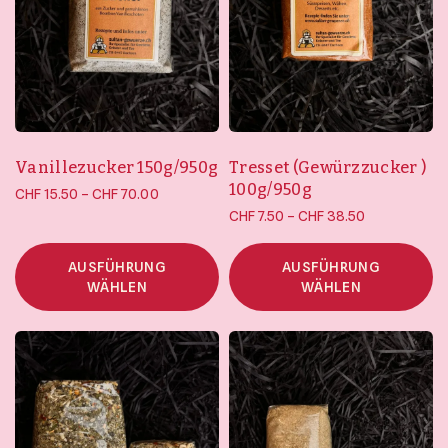
Vanillezucker 150g/950g
Tresset (Gewürzzucker )
100g/950g
Preisspanne:
–
CHF
15.50
CHF
70.00
Preisspanne:
CHF 15.50
–
CHF
7.50
CHF
38.50
CHF 7.50 bis
bis
CHF 38.50
CHF 70.00
AUSFÜHRUNG
AUSFÜHRUNG
WÄHLEN
WÄHLEN