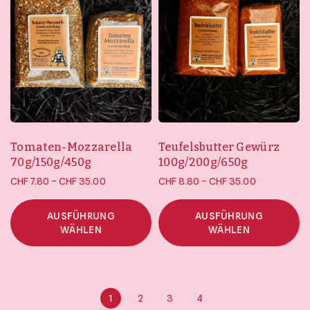
Tomaten-Mozzarella
Teufelsbutter Gewürz
70g/150g/450g
100g/200g/650g
Preisspanne:
Preisspanne
–
–
CHF
7.80
CHF
35.00
CHF
8.80
CHF
35.00
CHF 7.80 bis
CHF 8.80 bi
CHF 35.00
CHF 35.00
AUSFÜHRUNG
AUSFÜHRUNG
WÄHLEN
WÄHLEN
1
2
3
4