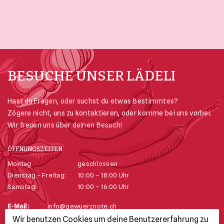
BESUCHE UNSER LÄDELI
Hast du Fragen, oder suchst du etwas Bestimmtes?
Zögere nicht, uns zu kontaktieren, oder komme bei uns vorbei.
Wir freuen uns über deinen Besuch!
ÖFFNUNGSZEITEN
Montag
geschlossen
Dienstag – Freitag:
10:00 – 18:00 Uhr
Samstag:
10:00 – 16:00 Uhr
E-Mail:
info@gewuerznote.ch
Telefon:
+41 52 625 74 23
Wir benutzen Cookies um deine Benutzererfahrung zu