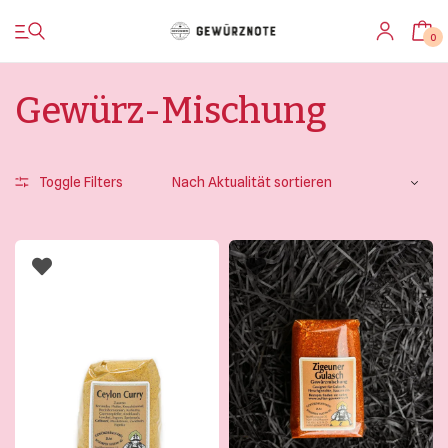
0
Gewürz-Mischung
Toggle Filters
Startseite
Shop
Bistro
Blog & Rezepte
Impressionen
Über uns