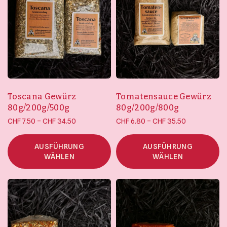
Toscana Gewürz
Tomatensauce Gewürz
80g/200g/500g
80g/200g/800g
Preisspanne:
Preisspanne:
–
–
CHF
7.50
CHF
34.50
CHF
6.80
CHF
35.50
CHF 7.50 bis
CHF 6.80 bis
CHF 34.50
CHF 35.50
AUSFÜHRUNG
AUSFÜHRUNG
WÄHLEN
WÄHLEN