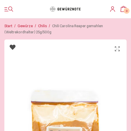
0
Start
/
Gewürze
/
Chilis
/
Chili Carolina Reaper gemahlen
(Weltrekordhalter) 25g/500g
Startseite
Shop
Bistro
Blog & Rezepte
Impressionen
Über uns