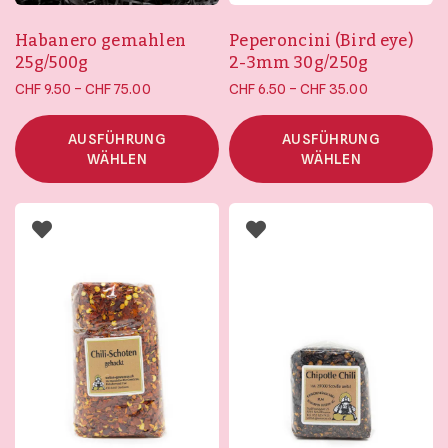
Habanero gemahlen
Peperoncini (Bird eye)
25g/500g
2-3mm 30g/250g
Preisspanne:
Preisspanne:
–
–
CHF
9.50
CHF
75.00
CHF
6.50
CHF
35.00
CHF 9.50 bis
CHF 6.50 bis
CHF 75.00
CHF 35.00
AUSFÜHRUNG
AUSFÜHRUNG
WÄHLEN
WÄHLEN