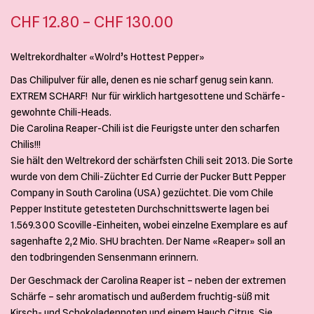
Preisspanne:
–
CHF
12.80
CHF
130.00
CHF 12.80
Weltrekordhalter «Wolrd’s Hottest Pepper»
bis
Das Chilipulver für alle, denen es nie scharf genug sein kann.
CHF 130.00
EXTREM SCHARF! Nur für wirklich hartgesottene und Schärfe-
gewohnte Chili-Heads.
Die Carolina Reaper-Chili ist die Feurigste unter den scharfen
Chilis!!!
Sie hält den Weltrekord der schärfsten Chili seit 2013. Die Sorte
wurde von dem Chili-Züchter Ed Currie der Pucker Butt Pepper
Company in South Carolina (USA) gezüchtet. Die vom Chile
Pepper Institute getesteten Durchschnittswerte lagen bei
1.569.300 Scoville-Einheiten, wobei einzelne Exemplare es auf
sagenhafte 2,2 Mio. SHU brachten. Der Name «Reaper» soll an
den todbringenden Sensenmann erinnern.
Der Geschmack der Carolina Reaper ist – neben der extremen
Schärfe – sehr aromatisch und außerdem fruchtig-süß mit
Kirsch- und Schokoladennoten und einem Hauch Citrus. Sie