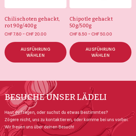
Chilischoten gehackt,
Chipotle gehackt
rot 90g/400g
50g/500g
Preisspanne:
Preisspanne
–
–
CHF
7.80
CHF
20.00
CHF
8.50
CHF
50.00
CHF 7.80 bis
CHF 8.50 bis
CHF 20.00
CHF 50.00
AUSFÜHRUNG
AUSFÜHRUNG
WÄHLEN
WÄHLEN
BESUCHE UNSER LÄDELI
Hast du Fragen, oder suchst du etwas Bestimmtes?
Zögere nicht, uns zu kontaktieren, oder komme bei uns vorbei.
Wir freuen uns über deinen Besuch!