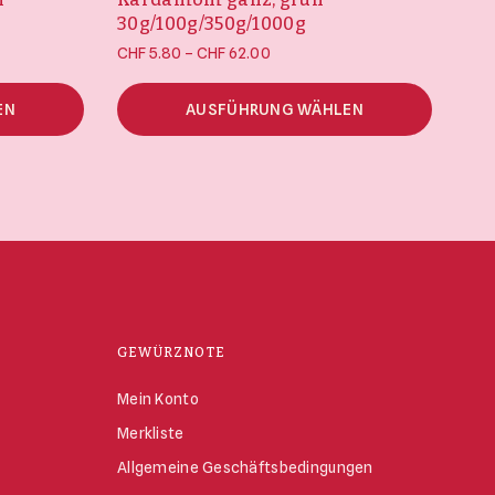
30g/100g/350g/1000g
:
Preisspanne:
–
CHF
5.80
CHF
62.00
s
CHF 5.80 bis
CHF 62.00
EN
AUSFÜHRUNG WÄHLEN
GEWÜRZNOTE
Mein Konto
Merkliste
Allgemeine Geschäftsbedingungen