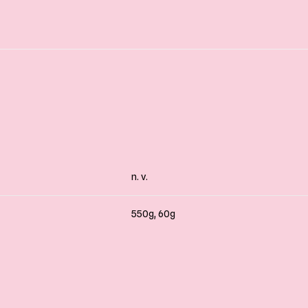
n. v.
550g, 60g