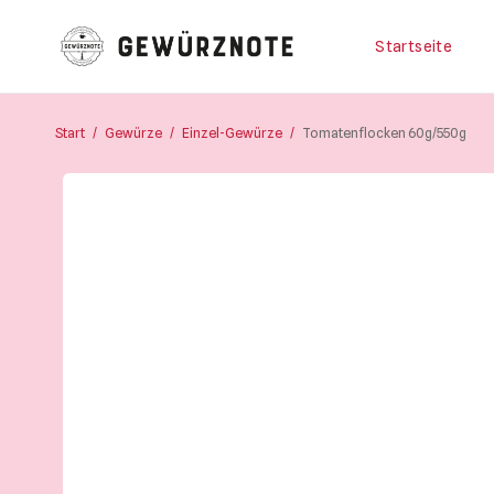
Startseite
Start
/
Gewürze
/
Einzel-Gewürze
/
Tomatenflocken 60g/550g
Startseite
Shop
Bistro
Blog & Rezepte
Impressionen
Über uns