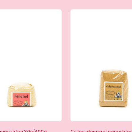
gemahlen 30g/400g
Galgantwurzel gemahle