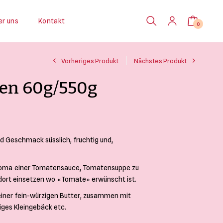
er uns
Kontakt
0
Vorheriges Produkt
Nächstes Produkt
en 60g/550g
Preisspanne:
CHF 6.50 bis
nd Geschmack süsslich, fruchtig und,
CHF 40.00
Aroma einer Tomatensauce, Tomatensuppe zu
l dort einsetzen wo «Tomate» erwünscht ist.
 einer fein-würzigen Butter, zusammen mit
ziges Kleingebäck etc.