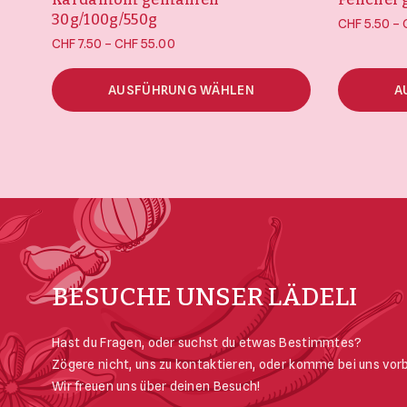
30g/100g/550g
–
CHF
5.50
Preisspanne:
–
CHF
7.50
CHF
55.00
CHF 7.50 bis
CHF 55.00
AUSFÜHRUNG WÄHLEN
A
BESUCHE UNSER LÄDELI
Hast du Fragen, oder suchst du etwas Bestimmtes?
Zögere nicht, uns zu kontaktieren, oder komme bei uns vorb
Wir freuen uns über deinen Besuch!