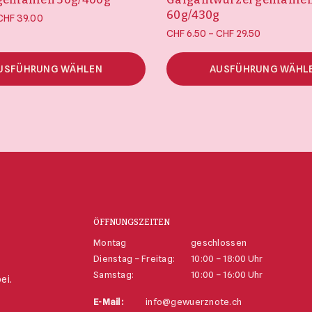
60g/430g
Preisspanne:
CHF
39.00
Preisspanne
CHF 5.50 bis
–
CHF
6.50
CHF
29.50
CHF 6.50 bi
CHF 39.00
CHF 29.50
USFÜHRUNG WÄHLEN
AUSFÜHRUNG WÄHL
ÖFFNUNGSZEITEN
Montag
geschlossen
Dienstag – Freitag:
10:00 – 18:00 Uhr
Samstag:
10:00 – 16:00 Uhr
ei.
E-Mail:
info@gewuerznote.ch