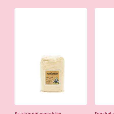
Kardamom gemahlen
Fenchel 