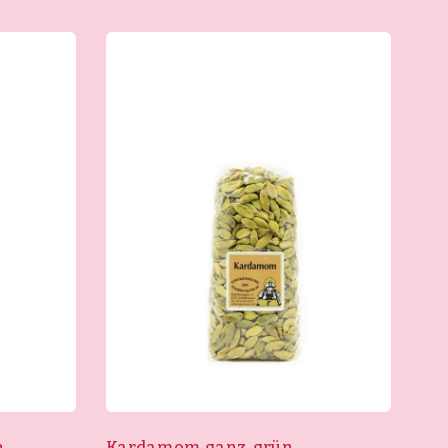
n
Kardamom ganz, grün