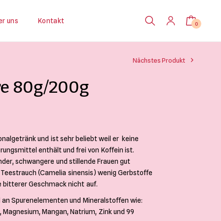
er uns
Kontakt
0
Nächstes Produkt
re 80g/200g
reisspanne:
HF 7.50 bis
ionalgetränk und ist sehr beliebt weil er keine
HF 12.50
ungsmittel enthält und frei von Koffein ist.
Kinder, schwangere und stillende Frauen gut
 Teestrauch (Camelia sinensis) wenig Gerbstoffe
e bitterer Geschmack nicht auf.
l an Spurenelementen und Mineralstoffen wie:
fer, Magnesium, Mangan, Natrium, Zink und 99