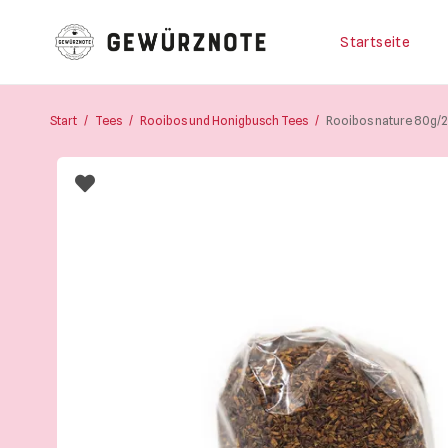
Startseite
Start
/
Tees
/
Rooibos und Honigbusch Tees
/
Rooibos nature 80g/
Startseite
Shop
Bistro
Blog & Rezepte
Impressionen
Über uns