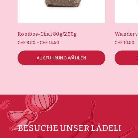
Rooibos-Chai 80g/200g
Wandervo
Preisspanne:
–
CHF
8.50
CHF
14.50
CHF
10.50
CHF 8.50 bis
CHF 14.50
AUSFÜHRUNG WÄHLEN
BESUCHE UNSER LÄDELI