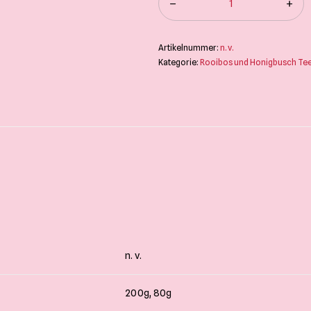
Artikelnummer:
n. v.
Kategorie:
Rooibos und Honigbusch Te
n. v.
200g, 80g