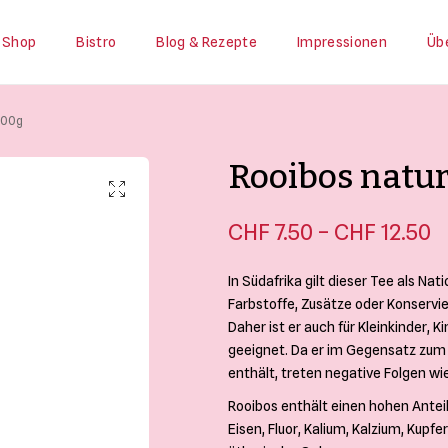
Shop
Bistro
Blog & Rezepte
Impressionen
Üb
200g
Rooibos natu
P
–
CHF
7.50
CHF
12.50
C
In Südafrika gilt dieser Tee als Nat
C
Farbstoffe, Zusätze oder Konservier
Daher ist er auch für Kleinkinder, 
geeignet. Da er im Gegensatz zum
enthält, treten negative Folgen wi
Rooibos enthält einen hohen Antei
Eisen, Fluor, Kalium, Kalzium, Kup