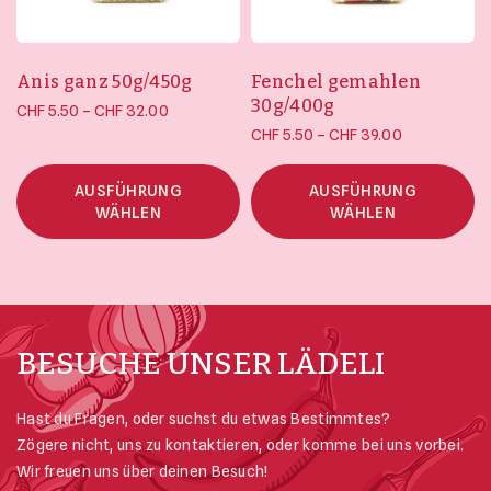
Anis ganz 50g/450g
Fenchel gemahlen
30g/400g
Preisspanne:
–
CHF
5.50
CHF
32.00
Preisspanne:
CHF 5.50 bis
–
CHF
5.50
CHF
39.00
CHF 5.50 bis
CHF 32.00
CHF 39.00
AUSFÜHRUNG
AUSFÜHRUNG
WÄHLEN
WÄHLEN
BESUCHE UNSER LÄDELI
Hast du Fragen, oder suchst du etwas Bestimmtes?
Zögere nicht, uns zu kontaktieren, oder komme bei uns vorbei.
Wir freuen uns über deinen Besuch!