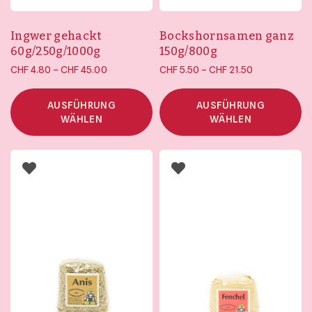
Ingwer gehackt
Bockshornsamen ganz
60g/250g/1000g
150g/800g
Preisspanne:
Preisspanne:
–
–
CHF
4.80
CHF
45.00
CHF
5.50
CHF
21.50
CHF 4.80 bis
CHF 5.50 bis
CHF 45.00
CHF 21.50
AUSFÜHRUNG
AUSFÜHRUNG
WÄHLEN
WÄHLEN