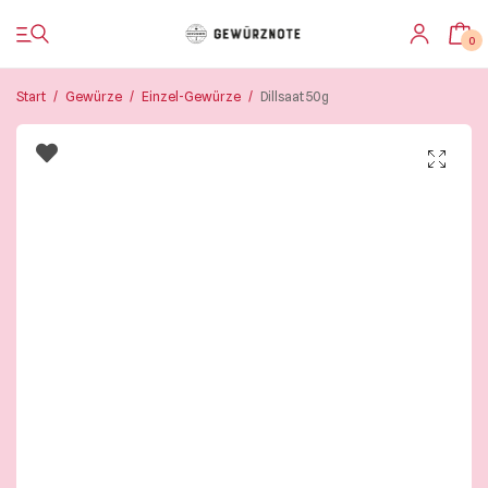
0
Start
/
Gewürze
/
Einzel-Gewürze
/
Dillsaat 50g
Startseite
Shop
Bistro
Blog & Rezepte
Impressionen
Über uns