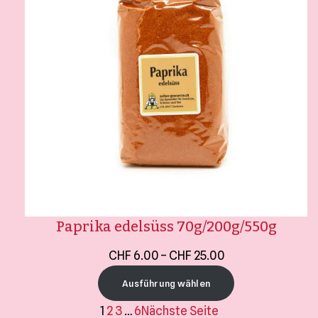
Paprika edelsüss 70g/200g/550g
CHF
6.00
–
CHF
25.00
Ausführung wählen
1
2
3
…
6
Nächste Seite