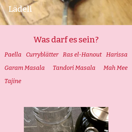
Lädeli
Kontakt
Mein Konto
Was darf es sein?
Merkliste
Bestellungen und Rücksendungen
Paella
Curryblätter
Ras el-Hanout
Harissa
Allgemeine Geschäftsbedingungen
Datenschutzerklärung
Garam Masala
Tandori Masala
Mah Mee
Impressum
Tajine