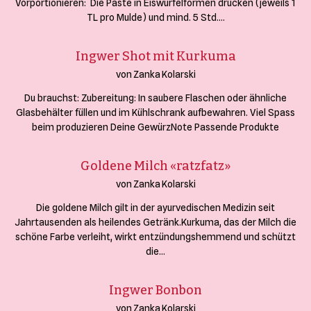
Vorportionieren: Die Paste in Eiswürfelformen drücken (jeweils 1
TL pro Mulde) und mind. 5 Std.…
Ingwer Shot mit Kurkuma
von Zanka Kolarski
Du brauchst: Zubereitung: In saubere Flaschen oder ähnliche
Glasbehälter füllen und im Kühlschrank aufbewahren. Viel Spass
beim produzieren Deine GewürzNote Passende Produkte
Goldene Milch «ratzfatz»
von Zanka Kolarski
Die goldene Milch gilt in der ayurvedischen Medizin seit
Jahrtausenden als heilendes Getränk.Kurkuma, das der Milch die
schöne Farbe verleiht, wirkt entzündungshemmend und schützt
die…
Ingwer Bonbon
von Zanka Kolarski